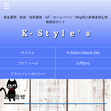
資金運用・投資・仮想通貨・IoT・ホームページ・Blog等の多種多様な情
報発信サイト
Ｈｏｍｅ
K-Style's Nature Site
プロフィール
お問合せ
プライバシーポリシー
HOME
>
お問合せ