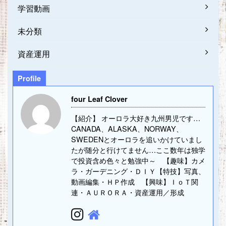
学習動画
未分類
資産運用
Profile
four Leaf Clover
【紹介】 オーロラ大好き九州男児です…
CANADA、ALASKA、NORWAY、
SWEDENとオーロラを追いかけていまし
たが随分と行けてません…ここ数年は独学
で投資含め色々と勉強中～ 【趣味】カメ
ラ・ガーデニング・ＤＩＹ【特技】写真、
動画編集・ＨＰ作成 【興味】ＩｏＴ関
連・ＡＵＲＯＲＡ・資産運用／形成