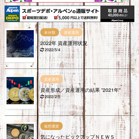
未分類
資産運用
2022年 資産運用状況
2022/5/4
資産運用
資産形成／資産運用の結果 ”2021年”
2022/2/5
仮想通貨
気になったピックアップＮＥＷＳ